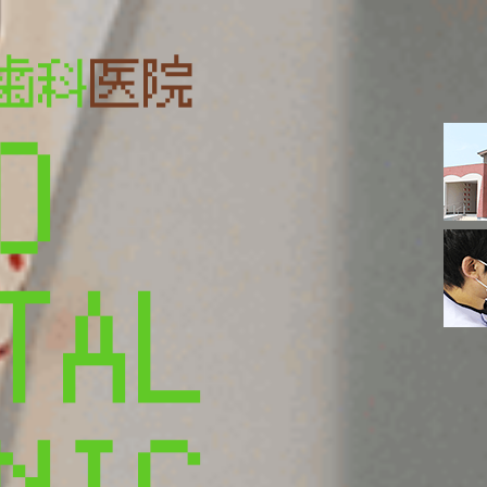
O
T
A
L