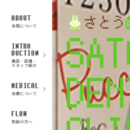
ABOUT
当院について
S
A
T
INTRO
DUCTION
施設・設備・
スタッフ紹介
D
E
N
MEDICAL
治療について
FLOW
初診の方へ