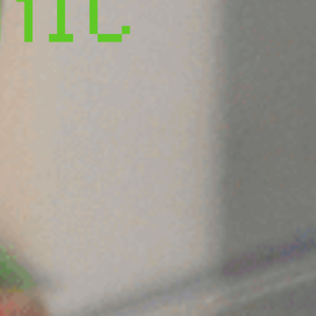
N
I
C