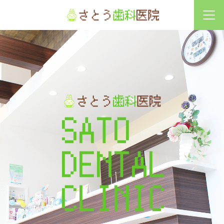
診療時間
月
火
水
木
金
土
日祝
9:30〜13:00
●
●
×
●
●
◎
×
14:30〜19:00
●
●
×
●
●
◎
×
◎土曜は9:30〜13:00,14:00〜17:30 ／ 休診日：水曜・日曜・祝祭日
※初診の最終受付は診療時間の1時間前までとなっております。
S
A
T
O
D
E
N
T
A
L
C
L
I
N
I
C