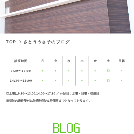
TOP
さとううさ子のブログ
診療時間
月
火
水
木
金
土
日祝
9:30〜13:00
●
●
×
●
●
◎
×
14:30〜19:00
●
●
×
●
●
◎
×
◎土曜は9:30〜13:00,14:00〜17:30 ／ 休診日：水曜・日曜・祝祭日
※初診の最終受付は診療時間の1時間前までとなっております。
BLOG