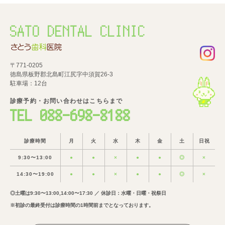
SATO DENTAL CLINIC
〒771-0205
徳島県板野郡北島町江尻字中須賀26-3
駐車場：12台
診療予約・お問い合わせはこちらまで
TEL 088-698-8188
診療時間
月
火
水
木
金
土
日祝
9:30〜13:00
●
●
×
●
●
◎
×
14:30〜19:00
●
●
×
●
●
◎
×
◎土曜は9:30〜13:00,14:00〜17:30 ／ 休診日：水曜・日曜・祝祭日
※初診の最終受付は診療時間の1時間前までとなっております。