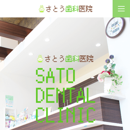
診療時間
月
火
水
木
金
土
日祝
9:30〜13:00
●
●
×
●
●
◎
×
14:30〜19:00
●
●
×
●
●
◎
×
◎土曜は9:30〜13:00,14:00〜17:30 ／ 休診日：水曜・日曜・祝祭日
※初診の最終受付は診療時間の1時間前までとなっております。
S
A
T
O
D
E
N
T
A
L
C
L
I
N
I
C