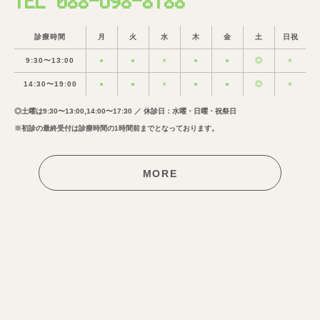
TEL 088-698-8188
診療時間
月
火
水
木
金
土
日祝
9:30〜13:00
●
●
×
●
●
◎
×
14:30〜19:00
●
●
×
●
●
◎
×
◎土曜は9:30〜13:00,14:00〜17:30 ／ 休診日：水曜・日曜・祝祭日
※初診の最終受付は診療時間の1時間前までとなっております。
MORE