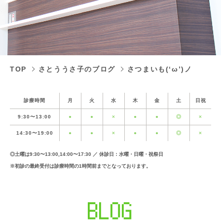
TOP
さとううさ子のブログ
さつまいも(‘ω’)ノ
診療時間
月
火
水
木
金
土
日祝
9:30〜13:00
●
●
×
●
●
◎
×
14:30〜19:00
●
●
×
●
●
◎
×
◎土曜は9:30〜13:00,14:00〜17:30 ／ 休診日：水曜・日曜・祝祭日
※初診の最終受付は診療時間の1時間前までとなっております。
BLOG