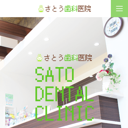
診療時間
月
火
水
木
金
土
日祝
9:30〜13:00
●
●
×
●
●
◎
×
14:30〜19:00
●
●
×
●
●
◎
×
◎土曜は9:30〜13:00,14:00〜17:30 ／ 休診日：水曜・日曜・祝祭日
※初診の最終受付は診療時間の1時間前までとなっております。
S
A
T
O
D
E
N
T
A
L
C
L
I
N
I
C