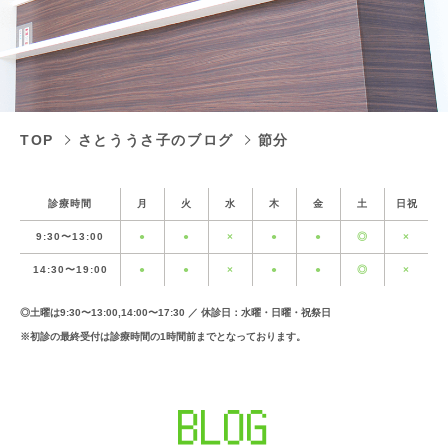
TOP
さとううさ子のブログ
節分
診療時間
月
火
水
木
金
土
日祝
9:30〜13:00
●
●
×
●
●
◎
×
14:30〜19:00
●
●
×
●
●
◎
×
◎土曜は9:30〜13:00,14:00〜17:30 ／ 休診日：水曜・日曜・祝祭日
※初診の最終受付は診療時間の1時間前までとなっております。
BLOG