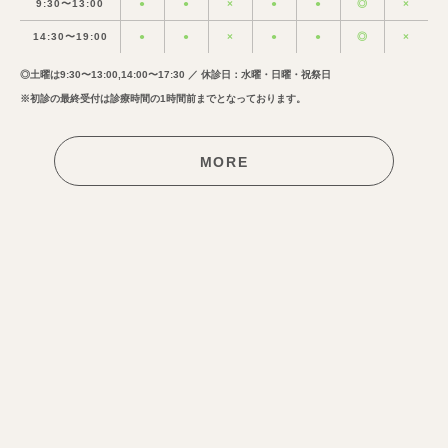
9:30〜13:00
●
●
×
●
●
◎
×
14:30〜19:00
●
●
×
●
●
◎
×
◎土曜は9:30〜13:00,14:00〜17:30 ／ 休診日：水曜・日曜・祝祭日
※初診の最終受付は診療時間の1時間前までとなっております。
MORE